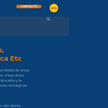
CONTACTO
TES
s,
ica Etc
ofundidad de áreas 
o. Estas áreas 
perativa y la 
onas neurálgicas:
n del cliente.