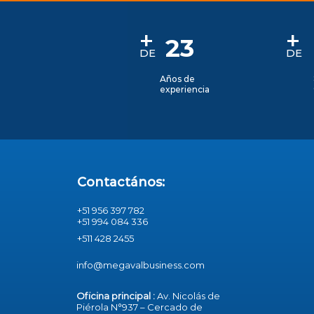
+
+
23
DE
D
E
Años de
experiencia
Contactános:
+51 956 397 782
+51 994 084 336
+511 428 2455
info@megavalbusiness.com
Oficina principal :
Av. Nicolás de
Piérola N°937 – Cercado de