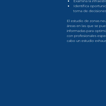
Examina la infraest
Identifica oportuni
toma de decisiones
El estudio de zonas neu
áreas en las que se pu
informadas para optimiz
con profesionales especi
cabo un estudio exhaust