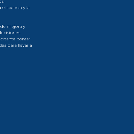
os.
ficiencia y la 
 de mejora y 
ecisiones 
ortante contar 
as para llevar a 