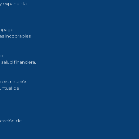
y expandir la 
impago.
as incobrables.
zo.
salud financiera.
 distribución.
untual de 
eación del 