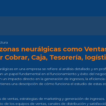
NUESTROS SERVICIOS
¿POR QUÉ ELEGIRNOS?
CLIEN
ctura
 zonas neurálgicas como Venta
 Cobrar, Caja, Tesorería, logíst
rálgicas en una empresa se refiere al análisis detallado y en pr
n un papel fundamental en el funcionamiento y éxito del negoci
n un impacto directo en la generación de ingresos, la eficiencia o
í tienes una descripción de cómo funciona el estudio de estas z
s de ventas, estrategias de marketing y generación de ingresos.
o de los equipos de ventas, canales de distribución y satisfacció