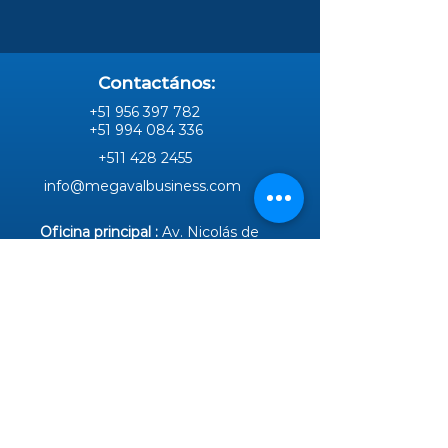
Contactános:
+51 956 397 782
+51 994 084 336
+511 428 2455
info@megavalbusiness.com
Oficina principal :
Av. Nicolás de
Piérola N°937 – Cercado de Lima,
( Plaza San Martín)
Oficina Lima Norte :
Urb. Bello Horizonte Mz D.
Lt. 16 Comas - Lima
¡Responderemos
todas tus dudas!