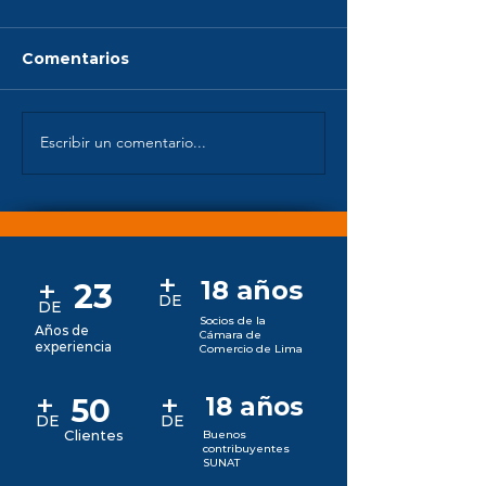
Comentarios
Escribir un comentario...
Auditoría de Estados
Evaluación de
Financieros
Interno
+
+
18 años
23
D
E
DE
Socios de la
Años de
Cámara de
experiencia
Comercio de Lima
+
+
50
18 años
DE
DE
Clientes
Buenos
contribuyentes
SUNAT