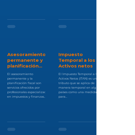
Asesoramiento
Impuesto
permanente y
Temporal a los
planificación
Activos netos
fiscal
El asesoramiento
El Impuesto Temporal a los
permanente y la
Activos Netos (ITAN) es un
planificación fiscal son
tributo que se aplica de
servicios ofrecidos por
manera temporal en algunos
profesionales especializados
países como una medida
en impuestos y finanzas...
para...