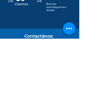
DE
DE
Clientes
Buenos
contribuyentes
SUNAT
Contactános:
+51 956 397 782
+51 994 084 336
+511 428 2455
info@megavalbusiness.com
Oficina principal :
Av. Nicolás de
Piérola N°937 – Cercado de Lima,
( Plaza San Martín)
Oficina Lima Norte :
Urb. Bello Horizonte Mz D.
Lt. 16 Comas - Lima