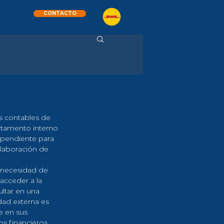
CONTACTO
TES
os contables de 
rtamento interno 
ependiente para 
elaboración de 
a necesidad de 
acceder a la 
ltar en una 
dad externa es 
 en sus 
os financieros.