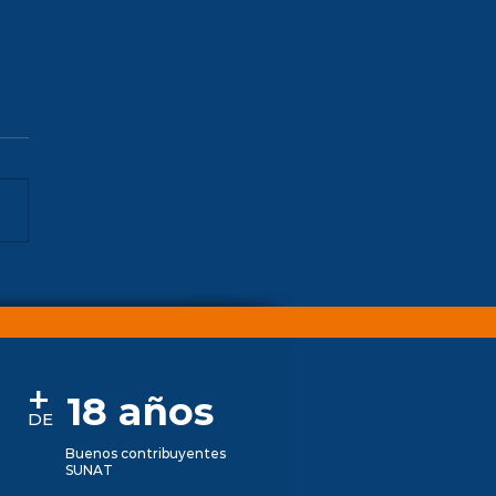
toria
+
18 años
DE
Buenos contribuyentes
SUNAT