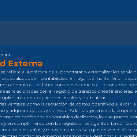
NUESTROS SERVICIOS
¿POR QUÉ ELEGIRNOS?
CLIEN
ctura
ad Externa
se refiere a la práctica de subcontratar o externalizar los servici
 especializados en contabilidad. En lugar de mantener un depa
resa contrata a una firma contable externa o a un contador ind
tareas relacionadas con el registro de transacciones financieras, 
mplimiento de obligaciones fiscales y normativas.
ias ventajas, como la reducción de costos operativos al evitar l
rno y adquirir equipos y software. Además, permite a la empresa 
miento de profesionales contables dedicados, lo que puede resu
a y en cumplimiento con las regulaciones vigentes. La contabili
 entre las pequeñas y medianas empresas que desean enfocarse
mientras confían en expertos externos para gestionar sus registr