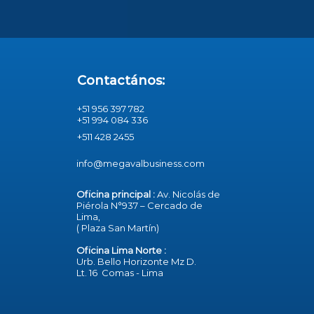
Contactános:
+51 956 397 782
+51 994 084 336
+511 428 2455
info@megavalbusiness.com
Oficina principal :
Av. Nicolás de
Piérola N°937 – Cercado de
Lima,
( Plaza San Martín)
Oficina Lima Norte :
Urb. Bello Horizonte Mz D.
Lt. 16 Comas - Lima