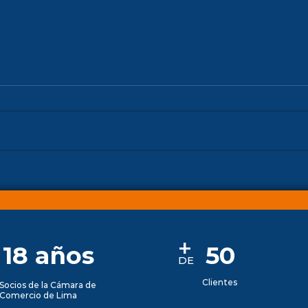
Audi
Trámites y gestiones
empresariales
+
18 años
50
DE
Clientes
Socios de la Cámara de
Comercio de Lima