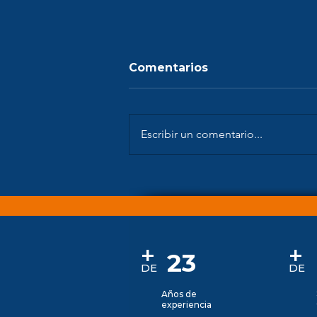
Comentarios
Escribir un comentario...
Constitución de
Empresas
+
+
23
DE
D
E
Años de
experiencia