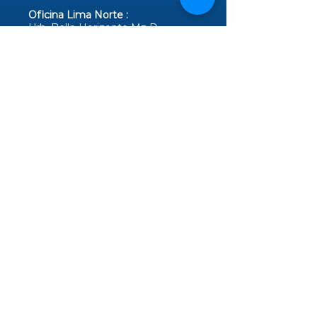
Oficina Lima Norte :
Urb. Bello Horizonte Mz D.
Lt. 16 Comas - Lima
¡Responderemos
todas tus dudas!