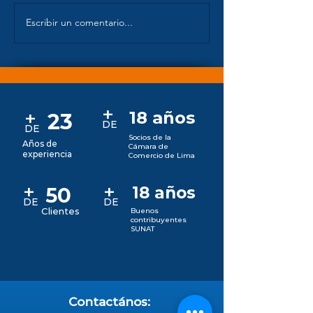
Escribir un comentario...
Régimen Laboral de
Ley de Seguri
Las Micro y Pequeña
Salud en el Tr
empresa - MYPES.
+
+
18 años
23
D
E
DE
Socios de la
Años de
Cámara de
experiencia
Comercio de Lima
+
+
50
18 años
DE
DE
Clientes
Buenos
contribuyentes
SUNAT
Contactános: