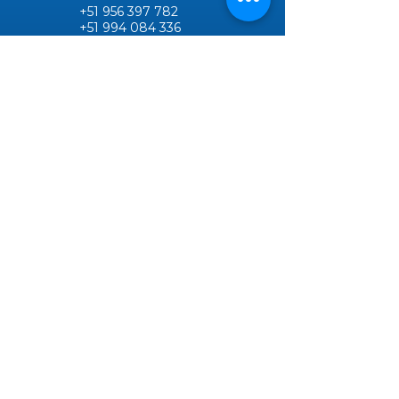
+51 956 397 782
+51 994 084 336
+511 428 2455
info@megavalbusiness.com
Oficina principal :
Av. Nicolás de
Piérola N°937 – Cercado de Lima,
( Plaza San Martín)
Oficina Lima Norte :
Urb. Bello Horizonte Mz D.
Lt. 16 Comas - Lima
¡Responderemos
todas tus dudas!